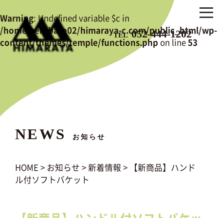
Warning
: Undefined variable $c in
/home/zerobase02/himaraya-c.com/public_html/wp-
052-444-1202
TEL
content/themes/temple/functions.php
on line
53
NEWS
お知らせ
HOME
>
お知らせ
>
新着情報
>
【新商品】ハンド
ル付ソフトバケット