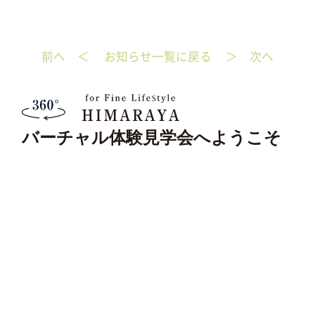
eb
itte
有
oo
r
前へ ＜
お知らせ一覧に戻る
＞ 次へ
k
バーチャル体験見学会へようこそ