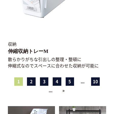
収納
伸縮収納トレーM
散らかりがちな引出しの整理・整頓に
伸縮式なのでスペースに合わせた収納が可能に
1
2
3
4
5
...
10
...
»