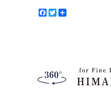
F
T
共
a
w
有
c
it
e
te
b
r
o
o
k