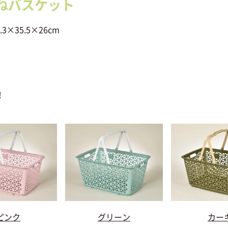
ねバスケット
×35.5×26cm
！
ピンク
グリーン
カー