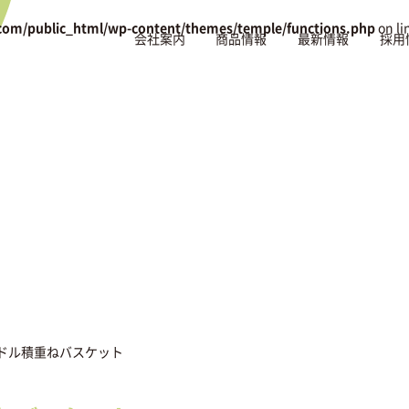
com/public_html/wp-content/themes/temple/functions.php
on li
会社案内
商品情報
最新情報
採用
ドル積重ねバスケット