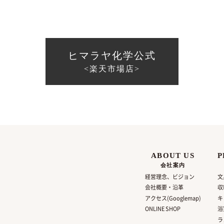
ヒマラヤ化学公式
<楽天市場店>
ABOUT US
P
会社案内
経営理念、ビジョン
文
会社概要・沿革
収
アクセス(Googlemap)
キ
ONLINE SHOP
浴
ラ