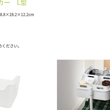
カー L型
×28.2×12.2cm
めください。