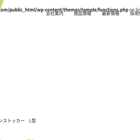
com/public_html/wp-content/themes/temple/functions.php
on li
会社案内
商品情報
最新情報
採用
ンストッカー L型