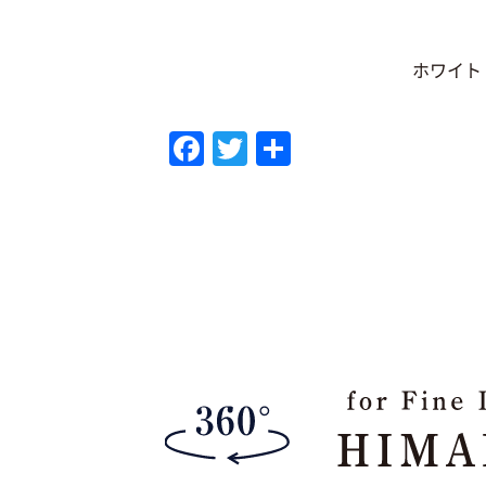
ホワイト
F
T
共
a
w
有
c
it
e
te
b
r
o
o
k