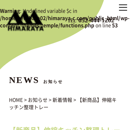
Warning
: Undefined variable $c in
/home/zerobase02/himaraya-c.com/public_html/wp-
052-444-1202
TEL
content/themes/temple/functions.php
on line
53
NEWS
お知らせ
HOME
>
お知らせ
>
新着情報
>
【新商品】伸縮キ
ッチン整理トレー