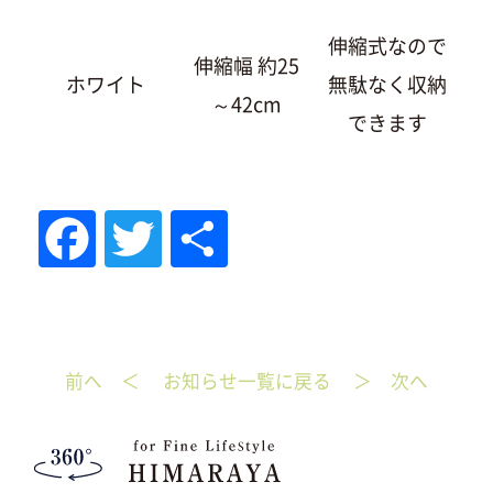
伸縮式なので
伸縮幅 約25
ホワイト
無駄なく収納
～42cm
できます
Fac
Tw
共
eb
itte
有
oo
r
前へ ＜
お知らせ一覧に戻る
＞ 次へ
k