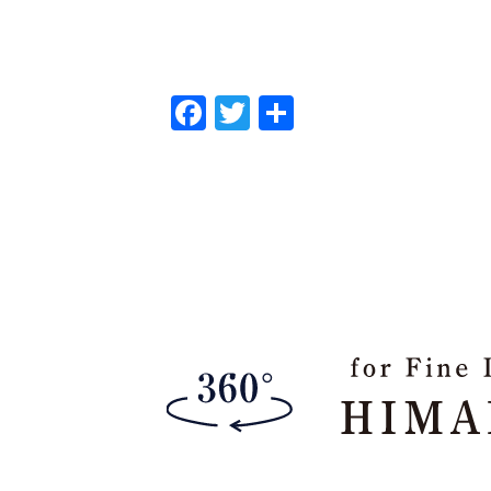
F
T
共
a
w
有
c
it
e
te
b
r
o
o
k