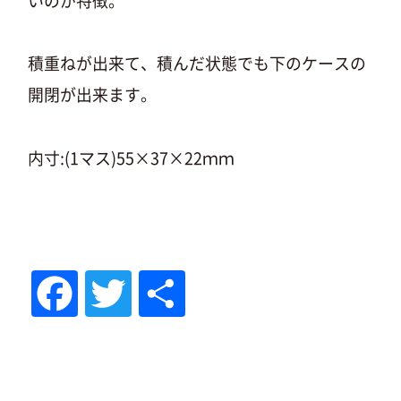
いのが特徴。
積重ねが出来て、積んだ状態でも下のケースの
開閉が出来ます。
内寸:(1マス)55×37×22ｍｍ
Fac
Tw
共
eb
itte
有
oo
r