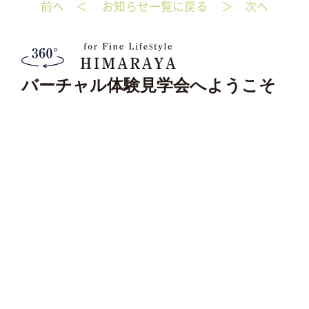
前へ ＜
お知らせ一覧に戻る
＞ 次へ
k
バーチャル体験見学会へようこそ