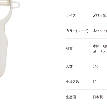
サイズ
W67×D
カラー(コード)
ホワイト(0
本体…AB
材質
刃…ステ
入数
240
小袋入数
10
生産国
日本製