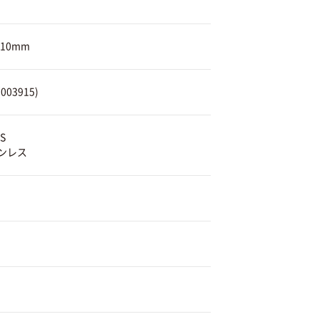
110mm
03915)
S
ンレス