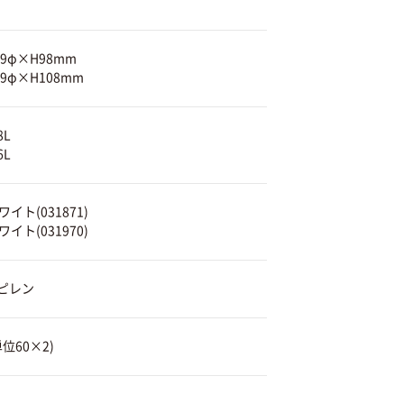
09φ×H98mm
39φ×H108mm
8L
6L
イト(031871)
イト(031970)
ピレン
位60×2)