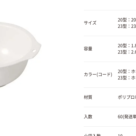
20型：2
サイズ
23型：2
20型：1.
容量
23型：2.
20型：ホワ
カラー(コード)
23型：ホワ
材質
ポリプロ
入数
60(発送単