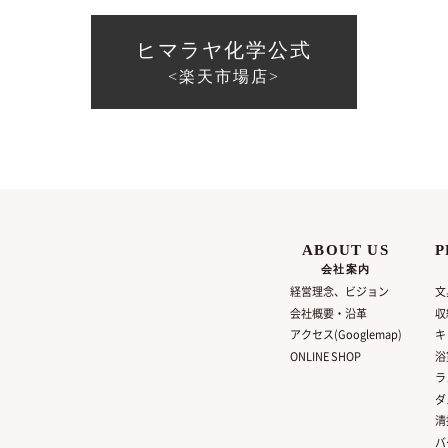
ヒマラヤ化学公式
<楽天市場店>
ABOUT US
P
会社案内
経営理念、ビジョン
文
会社概要・沿革
収
アクセス(Googlemap)
キ
ONLINE SHOP
浴
ラ
ダ
清
バ