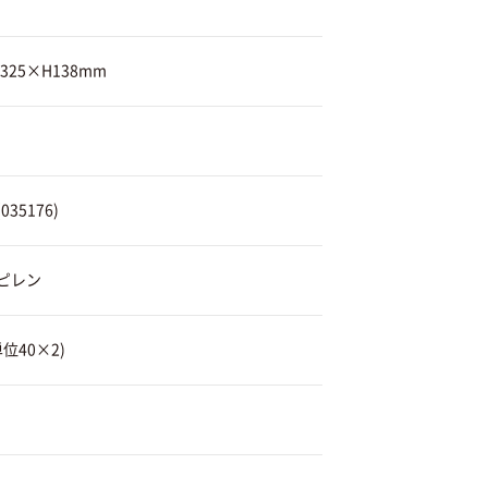
325×H138mm
35176)
ピレン
位40×2)