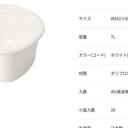
サイズ
W342×D
容量
7L
カラー(コード)
ホワイト(0
材質
ポリプロ
入数
40(発送単
小袋入数
20