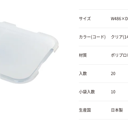
サイズ
W486×D
カラー(コード)
クリア(14
材質
ポリプロ
入数
20
小袋入数
10
生産国
日本製