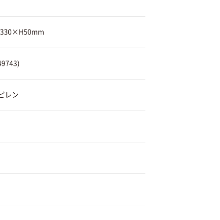
330×H50mm
9743)
ピレン